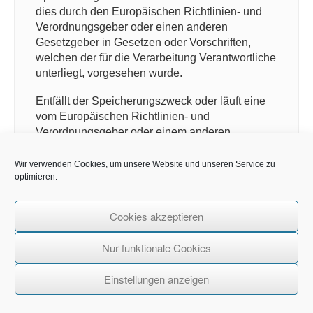
dies durch den Europäischen Richtlinien- und
Verordnungsgeber oder einen anderen
Gesetzgeber in Gesetzen oder Vorschriften,
welchen der für die Verarbeitung Verantwortliche
unterliegt, vorgesehen wurde.
Entfällt der Speicherungszweck oder läuft eine
vom Europäischen Richtlinien- und
Verordnungsgeber oder einem anderen
zuständigen Gesetzgeber vorgeschriebene
Speicherfrist ab, werden die
Wir verwenden Cookies, um unsere Website und unseren Service zu
personenbezogenen Daten routinemäßig und
optimieren.
entsprechend den gesetzlichen Vorschriften
gesperrt oder gelöscht.
Cookies akzeptieren
11. Rechte der betroffenen Person
Nur funktionale Cookies
a) Recht auf Bestätigung
Einstellungen anzeigen
Jede betroffene Person hat das vom
Europäischen Richtlinien- und