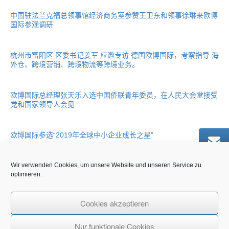
中国驻法兰克福总领事馆经济商务室参赞王卫东和领事徐琳来欧博
国际参观调研
杭州市富阳区 区委书记姜军 应邀专访 德国欧博国际，考察指导 海
外仓、跨境营销、跨境物流等跨境业务。
欧博国际总经理张天乐入选中国侨联青年委员，在人民大会堂接受
党和国家领导人会见
欧博国际参选“2019年全球中小企业成长之星”
Wir verwenden Cookies, um unsere Website und unseren Service zu
阿里巴巴商学院章剑林副院长率团访问欧博国际考察电子商务
optimieren.
大连市金普新区商务局王卫东处长一行访问欧博国际
Cookies akzeptieren
Nur funktionale Cookies