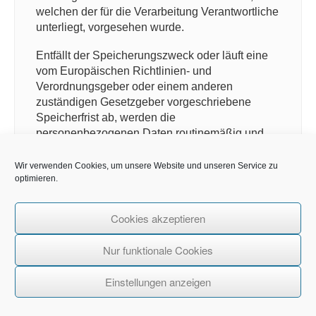
welchen der für die Verarbeitung Verantwortliche
unterliegt, vorgesehen wurde.
Entfällt der Speicherungszweck oder läuft eine
vom Europäischen Richtlinien- und
Verordnungsgeber oder einem anderen
zuständigen Gesetzgeber vorgeschriebene
Speicherfrist ab, werden die
personenbezogenen Daten routinemäßig und
entsprechend den gesetzlichen Vorschriften
gesperrt oder gelöscht.
Wir verwenden Cookies, um unsere Website und unseren Service zu
optimieren.
11. Rechte der betroffenen Person
Cookies akzeptieren
a) Recht auf Bestätigung
Nur funktionale Cookies
Jede betroffene Person hat das vom
Europäischen Richtlinien- und
Einstellungen anzeigen
Verordnungsgeber eingeräumte Recht, von
dem für die Verarbeitung Verantwortlichen
eine Bestätigung darüber zu verlangen, ob