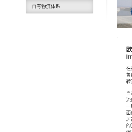
自有物流体系
欧
I
在
鲁
转
自
流
一
面
居
的