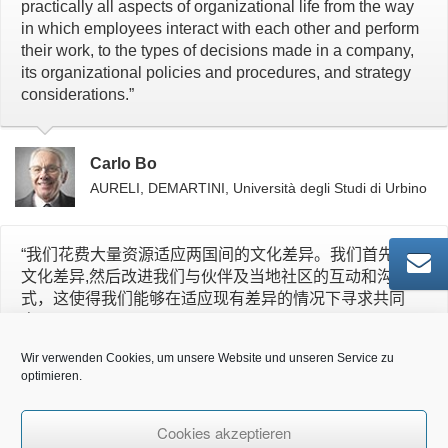
practically all aspects of organizational life from the way
in which employees interact with each other and perform
their work, to the types of decisions made in a company,
its organizational policies and procedures, and strategy
considerations.”
Carlo Bo
AURELI, DEMARTINI, Università degli Studi di Urbino
“我们花费大量资源适应两国间的文化差异。我们首先接受
文化差异,然后改进我们与伙伴及当地社区的互动和沟通方
式，这使得我们能够在适应现有差异的情况下寻求共同
点。”
Wir verwenden Cookies, um unsere Website und unseren Service zu
optimieren.
蒋清
中海油 副总裁
Cookies akzeptieren